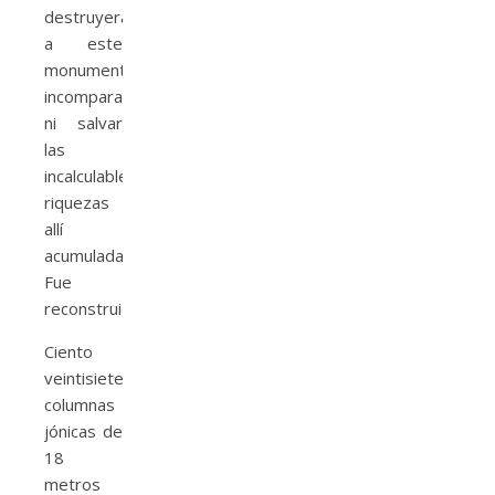
destruyeran
a este
monumento
incomparable,
ni salvar
las
incalculables
riquezas
allí
acumuladas.
Fue
reconstruido
Ciento
veintisiete
columnas
jónicas de
18
metros