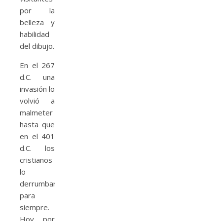
por la
belleza y
habilidad
del dibujo.
En el 267
d.C. una
invasión lo
volvió a
malmeter
hasta que
en el 401
d.C. los
cristianos
lo
derrumbaron
para
siempre.
Hoy por