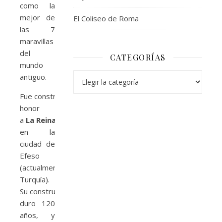
como la
mejor de
El Coliseo de Roma
las 7
maravillas
del
CATEGORÍAS
mundo
Categorías
antiguo.
Fue construido en
honor
a
La Reina Artemisa
,
en la
ciudad de
Efeso
(actualmente
Turquía).
Su construcción
duro 120
años, y