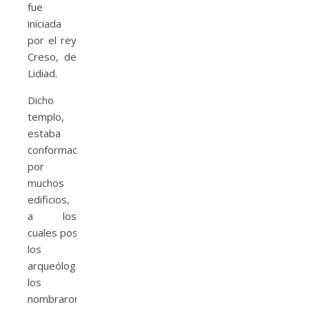
fue
iniciada
por el rey
Creso, de
Lidiad.
Dicho
templo,
estaba
conformado
por
muchos
edificios,
a los
cuales posteriormente
los
arqueólogos
los
nombraron