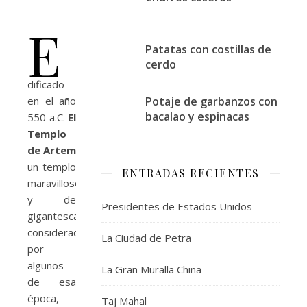
Templo de Artemisa
E
Patatas con costillas de
cerdo
dificado
Potaje de garbanzos con
en el año
bacalao y espinacas
550 a.C.
El
Templo
de Artemisa
fue
un templo
ENTRADAS RECIENTES
maravilloso
y de
Presidentes de Estados Unidos
gigantescas proporciones,
considerado
La Ciudad de Petra
por
algunos
La Gran Muralla China
de esa
época,
Taj Mahal