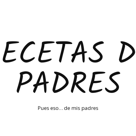
RECETAS D
PADRES
Pues eso… de mis padres