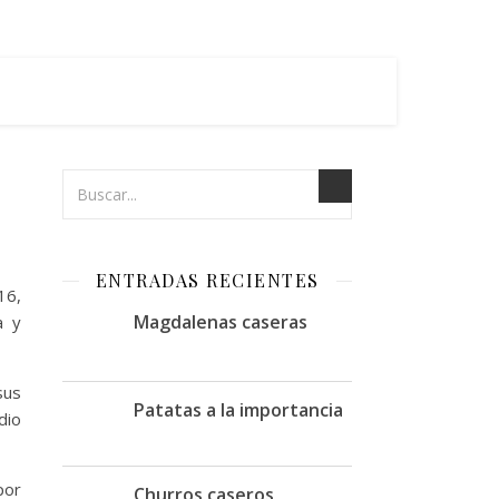
ENTRADAS RECIENTES
16,
Magdalenas caseras
a y
sus
Patatas a la importancia
dio
por
Churros caseros