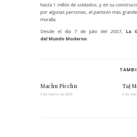
hasta 1 millón de soldados, y en su construc
por algunas personas, el panteón más grande
muralla.
Desde el día 7 de julio del 2007,
La G
del Mundo Moderno
.
TAMBI
Machu Picchu
Taj M
9 de marzo de 2023
9 de mar