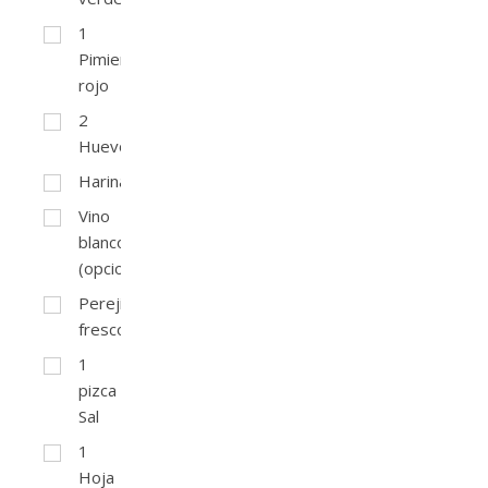
1
Pimiento
rojo
2
Huevos
Harina
Vino
blanco
(opcional)
Perejil
fresco
1
pizca
Sal
1
Hoja