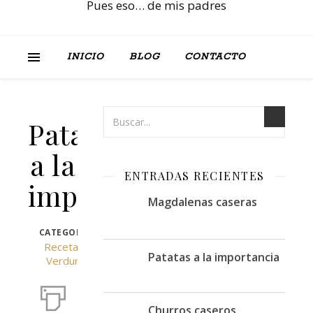
Pues eso… de mis padres
INICIO
BLOG
CONTACTO
Patatas
a la
ENTRADAS RECIENTES
importancia
Magdalenas caseras
CATEGORÍA
Recetas
,
Patatas a la importancia
Verdura
Churros caseros