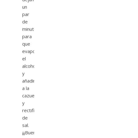
un
par
de
minutos
para
que
evapore
el
alcohol
y
añadimos
a la
cazuela
y
rectificamos
de
sal.
¡¡¡Buenísimas!!!