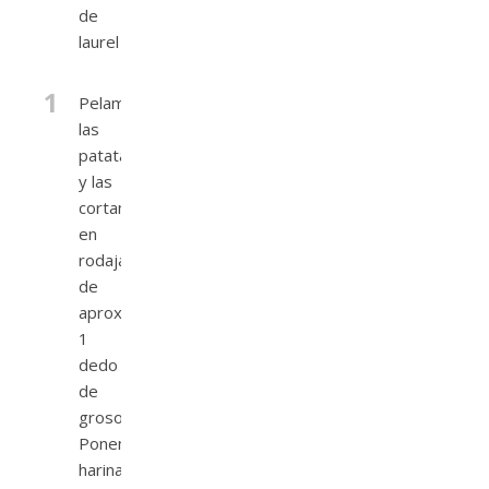
de
laurel
1
Pelamos
las
patatas
y las
cortamos
en
rodajas
de
aproximadamente
1
dedo
de
grosor.
Ponemos
harina