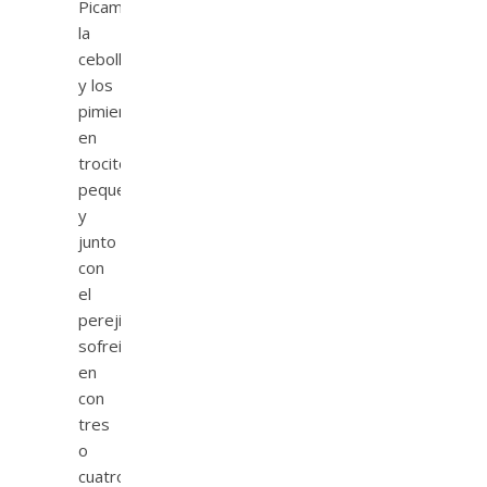
Picamos
la
cebolla
y los
pimientos
en
trocitos
pequeños
y
junto
con
el
perejil
sofreímos
en
con
tres
o
cuatro