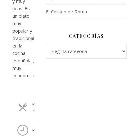
y muy
ricas. Es
El Coliseo de Roma
un plato
muy
popular y
CATEGORÍAS
tradicional
en la
Categorías
cocina
española ,
muy
económico.
PRODUCTOS
Raciones
4 Personas
TIEMPO DE
PREPARACIÓN
20 mins