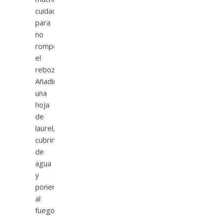
cuidado
para
no
romper
el
rebozado.
Añadimos
una
hoja
de
laurel,
cubrimos
de
agua
y
ponemos
al
fuego