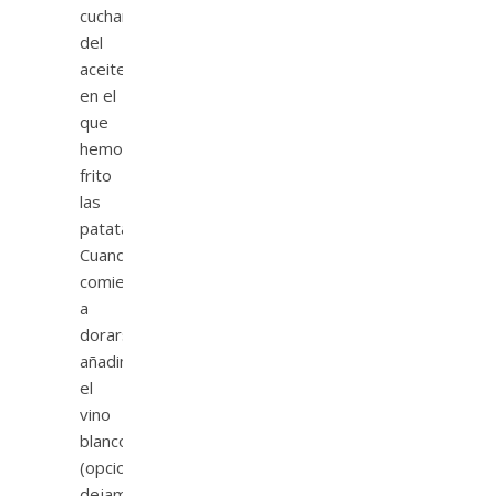
cucharadas
del
aceite
en el
que
hemos
frito
las
patatas.
Cuando
comiencen
a
dorarse,
añadimos
el
vino
blanco
(opcional)
dejamos