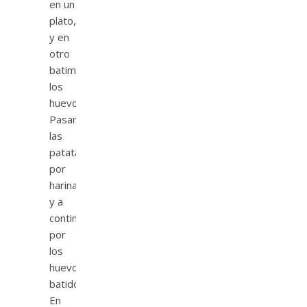
en un
plato,
y en
otro
batimos
los
huevos.
Pasamos
las
patatas
por
harina
y a
continuación
por
los
huevos
batidos.
En