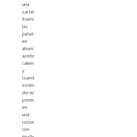
una
sartén
freímos
las
patatas
en
abundante
aceite
caliente
y
cuando
estén
doradas
ponemos
en
una
cazuela
con
mucho