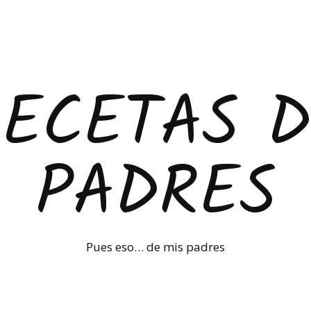
RECETAS D
PADRES
Pues eso… de mis padres