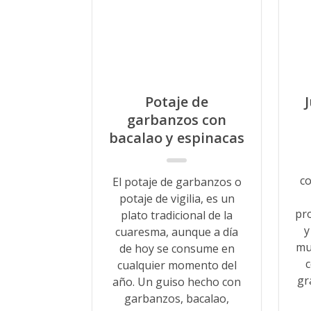
Potaje de
garbanzos con
bacalao y espinacas
c
El potaje de garbanzos o
potaje de vigilia, es un
pro
plato tradicional de la
y
cuaresma, aunque a día
mu
de hoy se consume en
c
cualquier momento del
gr
año. Un guiso hecho con
garbanzos, bacalao,